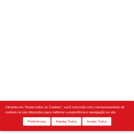
Clicando em "Aceito todos os Cookies", você concorda com o armazenamento de
cookies no seu dispositivo para melhorar a experiência e navegação no site.
Preferências
Rejeitar Todos
Aceitar Todos